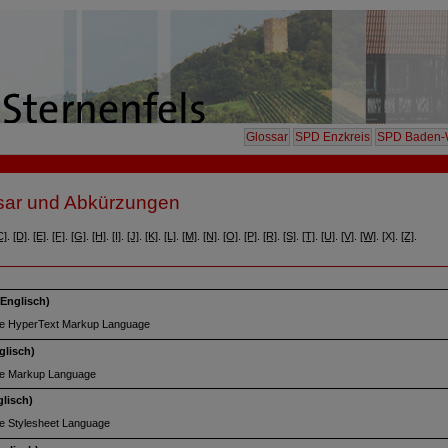
Glossar
SPD Enzkreis
SPD Baden-
sar und Abkürzungen
C]
.
[D]
.
[E]
.
[F]
.
[G]
.
[H]
.
[I]
.
[J]
.
[K]
.
[L]
.
[M]
.
[N]
.
[O]
.
[P]
.
[R]
.
[S]
.
[T]
.
[U]
.
[V]
.
[W]
. [X].
[Z]
.
Englisch)
le HyperText Markup Language
glisch)
le Markup Language
lisch)
le Stylesheet Language