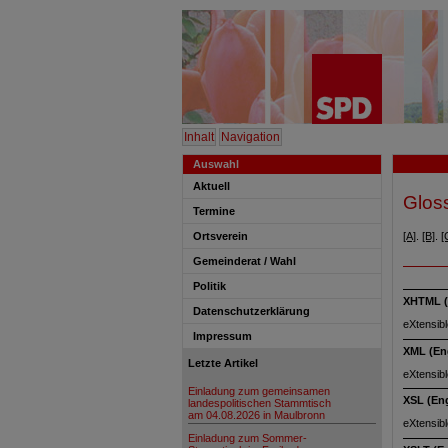
Inhalt
Navigation
Auswahl
Aktuell
Glos
Termine
Ortsverein
[A]
.
[B]
.
[
Gemeinderat / Wahl
Politik
XHTML (
Datenschutzerklärung
eXtensib
Impressum
XML (En
Letzte Artikel
eXtensib
Einladung zum gemeinsamen
XSL (Eng
landespolitischen Stammtisch
am 04.08.2026 in Maulbronn
eXtensib
Einladung zum Sommer-