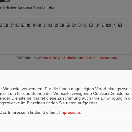
glisch)
le Stylesheet Language Transformation
C]
.
[D]
.
[E]
.
[F]
.
[G]
.
[H]
.
[I]
.
[J]
.
[K]
.
[L]
.
[M]
.
[N]
.
[O]
.
[P]
.
[R]
.
[S]
.
[T]
.
[U]
.
[V]
.
[W]
. [X].
[Z]
.
- 002728804 - ©
WebsoziCMS 3.9.8
-
Befreundete Seiten
-
Seitenanfang
n
ieser Webseite verwenden. Für die Ihnen angezeigten Verarbeitungszw
nicht um für den Betrieb der Webseite zwingende Cookies/Dienste hande
echender Dienste beinhaltet diese Zustimmung auch Ihre Einwilligung i
ungszwecke im Einzelnen finden Sie unten aufgelistet.
 Das Impressum finden Sie hier:
Impressum
.