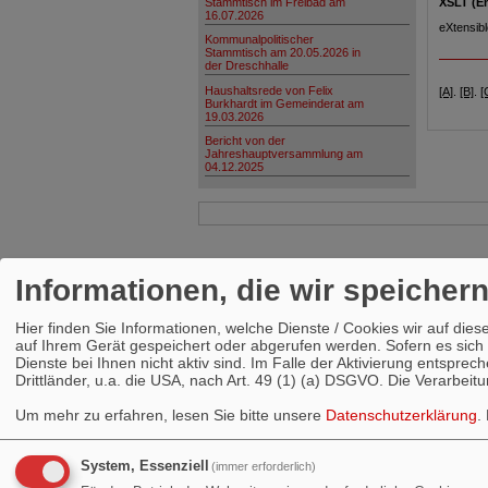
Stammtisch im Freibad am
XSLT (En
16.07.2026
eXtensib
Kommunalpolitischer
Stammtisch am 20.05.2026 in
der Dreschhalle
Haushaltsrede von Felix
[A]
.
[B]
.
[
Burkhardt im Gemeinderat am
19.03.2026
Bericht von der
Jahreshauptversammlung am
04.12.2025
Informationen, die wir speicher
Hier finden Sie Informationen, welche Dienste / Cookies wir auf d
auf Ihrem Gerät gespeichert oder abgerufen werden. Sofern es sich 
Dienste bei Ihnen nicht aktiv sind. Im Falle der Aktivierung entspr
Drittländer, u.a. die USA, nach Art. 49 (1) (a) DSGVO. Die Verarbeit
Um mehr zu erfahren, lesen Sie bitte unsere
Datenschutzerklärung
.
System, Essenziell
(immer erforderlich)