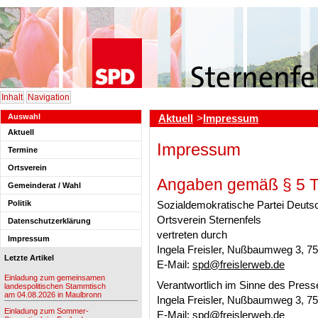
Inhalt
Navigation
Auswahl
Aktuell
>
Impressum
Aktuell
Impressum
Termine
Ortsverein
Angaben gemäß § 5 
Gemeinderat / Wahl
Sozialdemokratische Partei Deuts
Politik
Ortsverein Sternenfels
Datenschutzerklärung
vertreten durch
Impressum
Ingela Freisler, Nußbaumweg 3, 75
Letzte Artikel
E-Mail:
spd@freislerweb.de
Einladung zum gemeinsamen
Verantwortlich im Sinne des Presse
landespolitischen Stammtisch
am 04.08.2026 in Maulbronn
Ingela Freisler, Nußbaumweg 3, 75
Einladung zum Sommer-
E-Mail:
spd@freislerweb.de