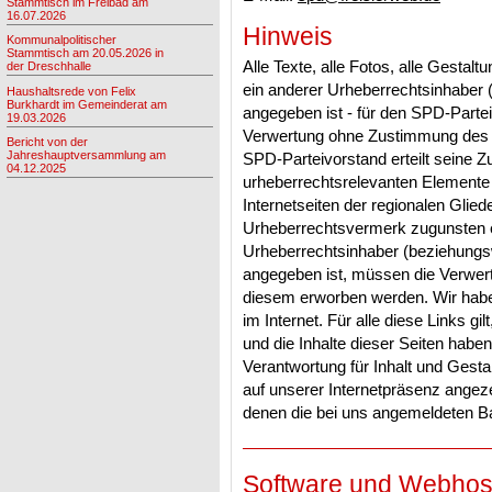
Stammtisch im Freibad am
16.07.2026
Hinweis
Kommunalpolitischer
Stammtisch am 20.05.2026 in
Alle Texte, alle Fotos, alle Gestal
der Dreschhalle
ein anderer Urheberrechtsinhaber 
Haushaltsrede von Felix
Burkhardt im Gemeinderat am
angegeben ist - für den SPD-Parte
19.03.2026
Verwertung ohne Zustimmung des S
Bericht von der
Jahreshauptversammlung am
SPD-Parteivorstand erteilt seine 
04.12.2025
urheberrechtsrelevanten Elemente a
Internetseiten der regionalen Gli
Urheberrechtsvermerk zugunsten ei
Urheberrechtsinhaber (beziehungsw
angegeben ist, müssen die Verwer
diesem erworben werden. Wir habe
im Internet. Für alle diese Links gil
und die Inhalte dieser Seiten hab
Verantwortung für Inhalt und Gestalt
auf unserer Internetpräsenz angezei
denen die bei uns angemeldeten Ba
Software und Webhos