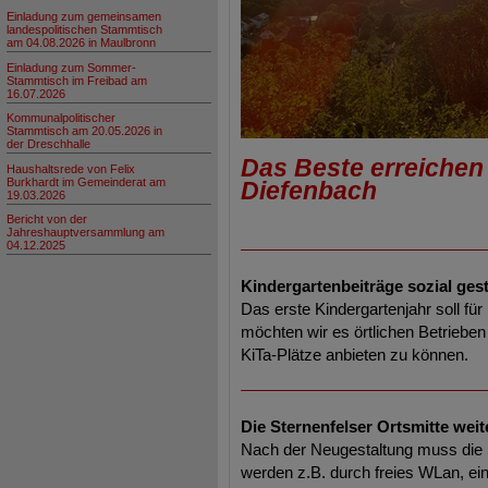
Einladung zum gemeinsamen
landespolitischen Stammtisch
am 04.08.2026 in Maulbronn
Einladung zum Sommer-
Stammtisch im Freibad am
16.07.2026
Kommunalpolitischer
Stammtisch am 20.05.2026 in
der Dreschhalle
Das Beste erreichen 
Haushaltsrede von Felix
Burkhardt im Gemeinderat am
Diefenbach
19.03.2026
Bericht von der
Jahreshauptversammlung am
04.12.2025
Kindergartenbeiträge sozial gest
Das erste Kindergartenjahr soll fü
möchten wir es örtlichen Betrieben
KiTa-Plätze anbieten zu können.
Die Sternenfelser Ortsmitte weit
Nach der Neugestaltung muss die S
werden z.B. durch freies WLan, e