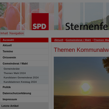
Inhalt
Navigation
Auswahl
Aktuell
>
Gemeinderat / Wahl
>
Themen Wah
Aktuell
Themen Kommunalwa
Termine
Ortsverein
Gemeinderat / Wahl
Gemeinderäte
Themen Wahl 2024
Kandidaten Gemeinderat 2024
Kandidatinnen Kreistag 2024
Politik
Datenschutzerklärung
Impressum
Letzte Artikel